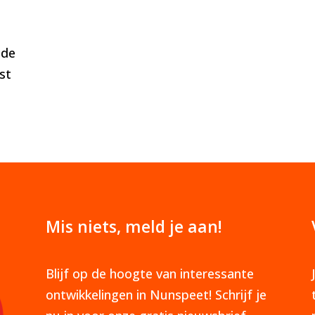
 de
st
Mis niets, meld je aan!
Blijf op de hoogte van interessante
ontwikkelingen in Nunspeet! Schrijf je