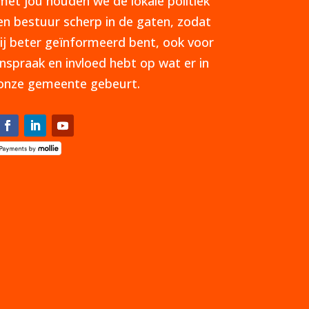
met jou houden we de lokale politiek
en bestuur scherp in de gaten, zodat
jij beter geïnformeerd bent, ook voor
inspraak en invloed hebt op wat er in
onze gemeente gebeurt.