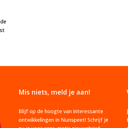
 de
st
Mis niets, meld je aan!
Blijf op de hoogte van interessante
ontwikkelingen in Nunspeet! Schrijf je