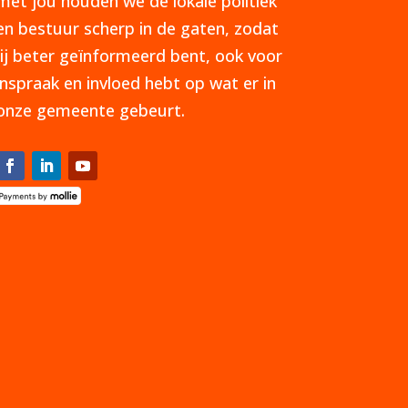
met jou houden we de lokale politiek
en bestuur scherp in de gaten, zodat
jij beter geïnformeerd bent, ook voor
inspraak en invloed hebt op wat er in
onze gemeente gebeurt.