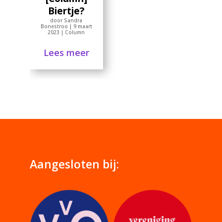
Biertje?
door
Sandra
Bonestroo
|
9 maart
2023
|
Column
Lees meer
Aangesloten bij: