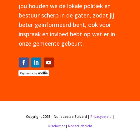
jou houden we de lokale politiek en
bestuur scherp in de gaten, zodat jij
beter geïnformeerd bent, ook voor
inspraak en invloed hebt op wat er in
onze gemeente gebeurt.
Copyright 2025 | Nunspeetse Buizerd |
Privacybeleid
|
Disclaimer
|
Redactiebeleid