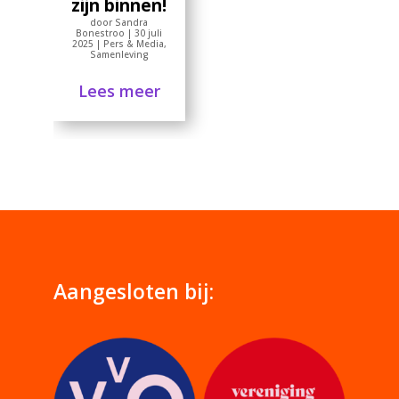
zijn binnen!
door
Sandra
Bonestroo
|
30 juli
2025
|
Pers & Media
,
Samenleving
Lees meer
Aangesloten bij: