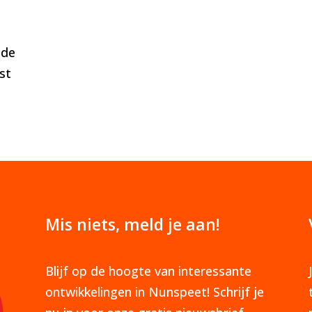
 de
st
Mis niets, meld je aan!
Blijf op de hoogte van interessante
ontwikkelingen in Nunspeet! Schrijf je