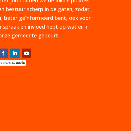
met jou houden we de lokale politiek
en bestuur scherp in de gaten, zodat
jij beter geïnformeerd bent, ook voor
inspraak en invloed hebt op wat er in
onze gemeente gebeurt.