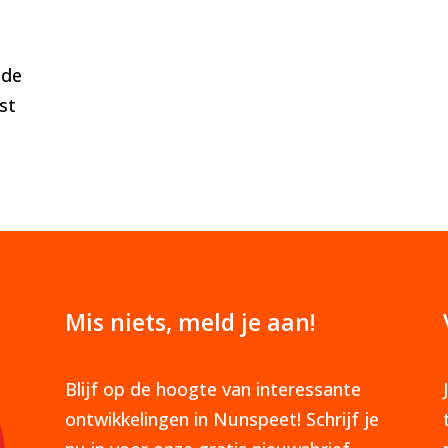
 de
st
Mis niets, meld je aan!
Blijf op de hoogte van interessante
ontwikkelingen in Nunspeet! Schrijf je