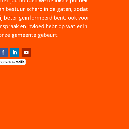
met jou houden we de lokale politiek
en bestuur scherp in de gaten, zodat
jij beter geïnformeerd bent, ook voor
inspraak en invloed hebt op wat er in
onze gemeente gebeurt.