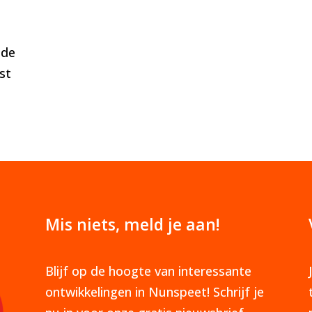
 de
st
Mis niets, meld je aan!
Blijf op de hoogte van interessante
ontwikkelingen in Nunspeet! Schrijf je