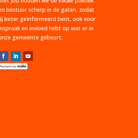
met jou houden we de lokale politiek
en bestuur scherp in de gaten, zodat
jij beter geïnformeerd bent, ook voor
inspraak en invloed hebt op wat er in
onze gemeente gebeurt.