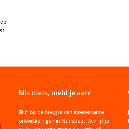
 de
st
Mis niets, meld je aan!
Blijf op de hoogte van interessante
ontwikkelingen in Nunspeet! Schrijf je