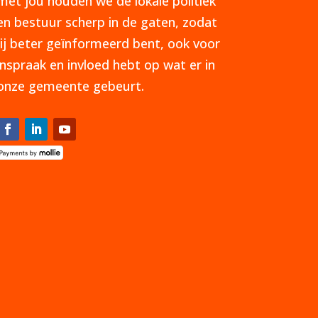
met jou houden we de lokale politiek
en bestuur scherp in de gaten, zodat
jij beter geïnformeerd bent, ook voor
inspraak en invloed hebt op wat er in
onze gemeente gebeurt.