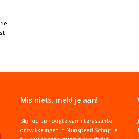
 de
st
Mis niets, meld je aan!
Blijf op de hoogte van interessante
ontwikkelingen in Nunspeet! Schrijf je