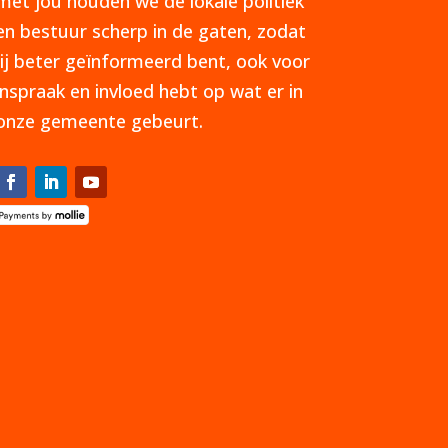
met jou houden we de lokale politiek
en bestuur scherp in de gaten, zodat
jij beter geïnformeerd bent, ook voor
inspraak en invloed hebt op wat er in
onze gemeente gebeurt.