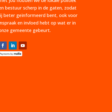
met jou houden we de lokale politiek
en bestuur scherp in de gaten, zodat
jij beter geïnformeerd bent, ook voor
inspraak en invloed hebt op wat er in
onze gemeente gebeurt.