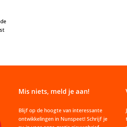
 de
st
Mis niets, meld je aan!
Blijf op de hoogte van interessante
ontwikkelingen in Nunspeet! Schrijf je