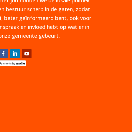
met jou houden we de lokale politiek
en bestuur scherp in de gaten, zodat
jij beter geïnformeerd bent, ook voor
inspraak en invloed hebt op wat er in
onze gemeente gebeurt.