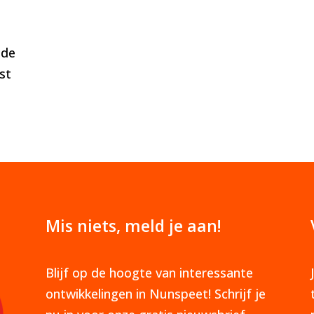
 de
st
Mis niets, meld je aan!
Blijf op de hoogte van interessante
ontwikkelingen in Nunspeet! Schrijf je