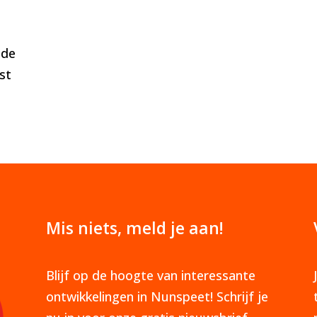
 de
st
Mis niets, meld je aan!
Blijf op de hoogte van interessante
ontwikkelingen in Nunspeet! Schrijf je