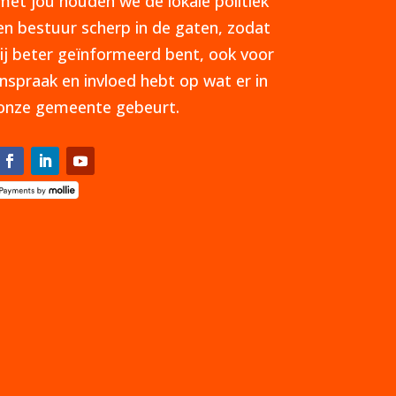
met jou houden we de lokale politiek
en bestuur scherp in de gaten, zodat
jij beter geïnformeerd bent, ook voor
inspraak en invloed hebt op wat er in
onze gemeente gebeurt.