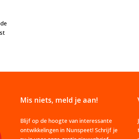
 de
st
Mis niets, meld je aan!
Blijf op de hoogte van interessante
ontwikkelingen in Nunspeet! Schrijf je