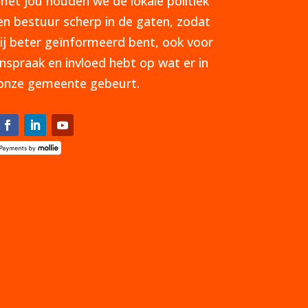
met jou houden we de lokale politiek
en bestuur scherp in de gaten, zodat
jij beter geïnformeerd bent, ook voor
inspraak en invloed hebt op wat er in
onze gemeente gebeurt.