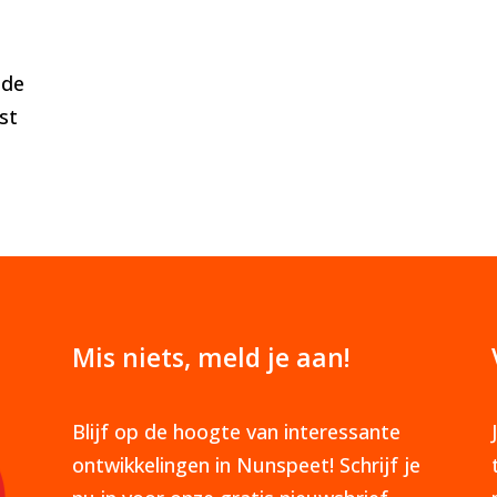
 de
st
Mis niets, meld je aan!
Blijf op de hoogte van interessante
ontwikkelingen in Nunspeet! Schrijf je