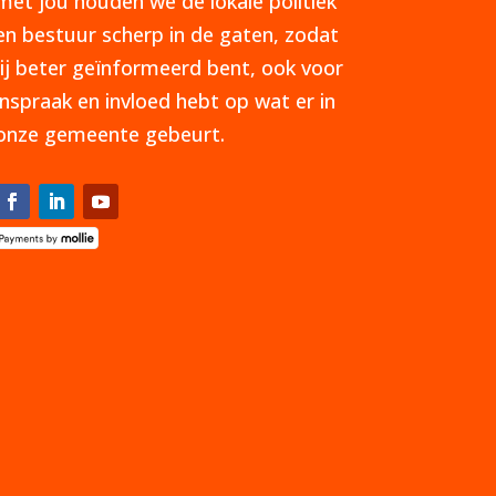
met jou houden we de lokale politiek
en bestuur scherp in de gaten, zodat
jij beter geïnformeerd bent, ook voor
inspraak en invloed hebt op wat er in
onze gemeente gebeurt.