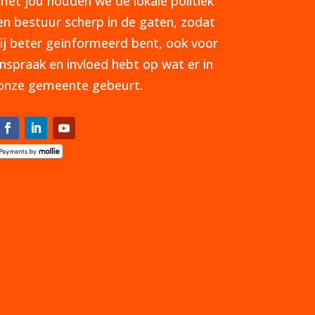
met jou houden we de lokale politiek
en bestuur scherp in de gaten, zodat
jij beter geïnformeerd bent, ook voor
inspraak en invloed hebt op wat er in
onze gemeente gebeurt.