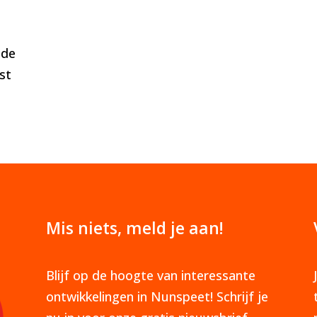
 de
st
Mis niets, meld je aan!
Blijf op de hoogte van interessante
ontwikkelingen in Nunspeet! Schrijf je