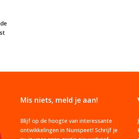
 de
st
Mis niets, meld je aan!
Blijf op de hoogte van interessante
ontwikkelingen in Nunspeet! Schrijf je