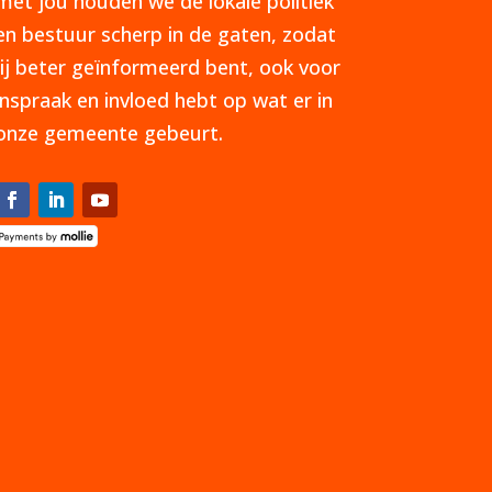
met jou houden we de lokale politiek
en bestuur scherp in de gaten, zodat
jij beter geïnformeerd bent, ook voor
inspraak en invloed hebt op wat er in
onze gemeente gebeurt.