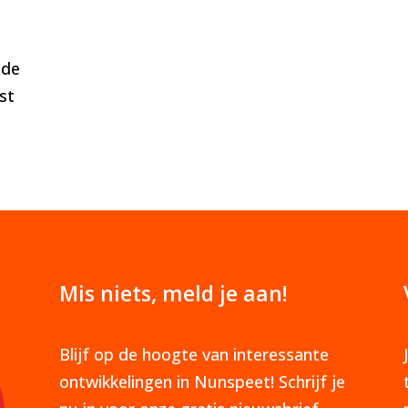
 de
st
Mis niets, meld je aan!
Blijf op de hoogte van interessante
ontwikkelingen in Nunspeet! Schrijf je