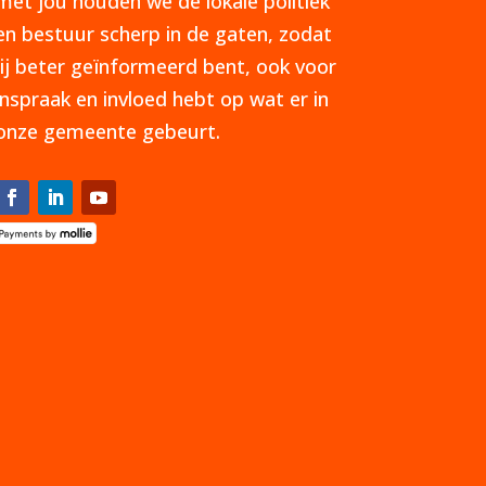
met jou houden we de lokale politiek
en bestuur scherp in de gaten, zodat
jij beter geïnformeerd bent, ook voor
inspraak en invloed hebt op wat er in
onze gemeente gebeurt.