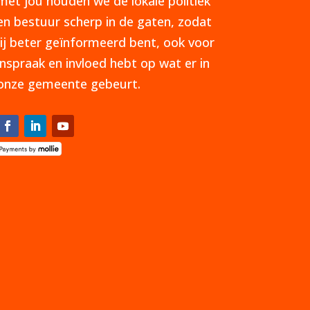
met jou houden we de lokale politiek
en bestuur scherp in de gaten, zodat
jij beter geïnformeerd bent, ook voor
inspraak en invloed hebt op wat er in
onze gemeente gebeurt.