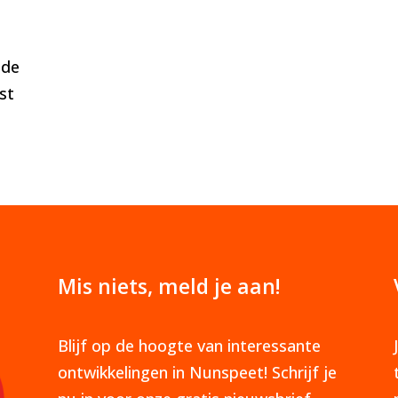
 de
st
Mis niets, meld je aan!
Blijf op de hoogte van interessante
ontwikkelingen in Nunspeet! Schrijf je