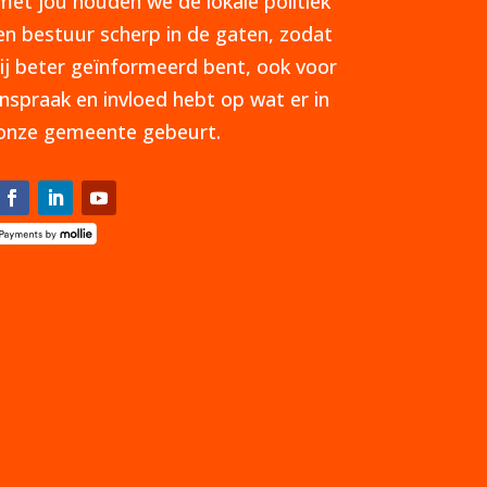
met jou houden we de lokale politiek
en bestuur scherp in de gaten, zodat
jij beter geïnformeerd bent, ook voor
inspraak en invloed hebt op wat er in
onze gemeente gebeurt.