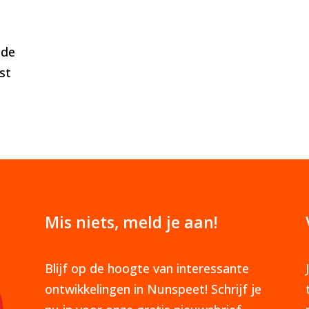
 de
st
Mis niets, meld je aan!
Blijf op de hoogte van interessante
ontwikkelingen in Nunspeet! Schrijf je