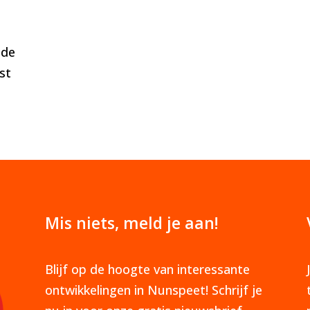
 de
st
Mis niets, meld je aan!
Blijf op de hoogte van interessante
ontwikkelingen in Nunspeet! Schrijf je