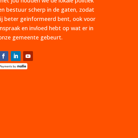
met jou houden we de lokale politiek
en bestuur scherp in de gaten, zodat
jij beter geïnformeerd bent, ook voor
inspraak en invloed hebt op wat er in
onze gemeente gebeurt.