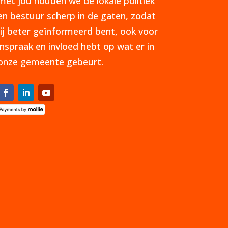
met jou houden we de lokale politiek
en bestuur scherp in de gaten, zodat
jij beter geïnformeerd bent, ook voor
inspraak en invloed hebt op wat er in
onze gemeente gebeurt.