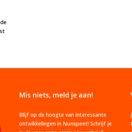
 de
st
Mis niets, meld je aan!
Blijf op de hoogte van interessante
ontwikkelingen in Nunspeet! Schrijf je