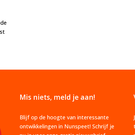
 de
st
Mis niets, meld je aan!
Blijf op de hoogte van interessante
ontwikkelingen in Nunspeet! Schrijf je