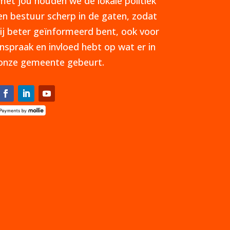
met jou houden we de lokale politiek
en bestuur scherp in de gaten, zodat
jij beter geïnformeerd bent, ook voor
inspraak en invloed hebt op wat er in
onze gemeente gebeurt.