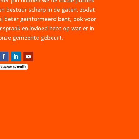
met jou houden we de lokale politiek
en bestuur scherp in de gaten, zodat
jij beter geïnformeerd bent, ook voor
inspraak en invloed hebt op wat er in
onze gemeente gebeurt.