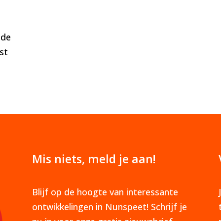
 de
st
Mis niets, meld je aan!
Blijf op de hoogte van interessante
ontwikkelingen in Nunspeet! Schrijf je