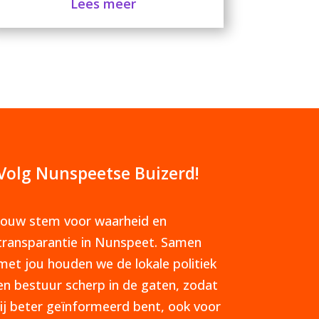
Lees meer
Volg Nunspeetse Buizerd!
Jouw stem voor waarheid en
transparantie in Nunspeet. Samen
met jou houden we de lokale politiek
en bestuur scherp in de gaten, zodat
jij beter geïnformeerd bent, ook voor