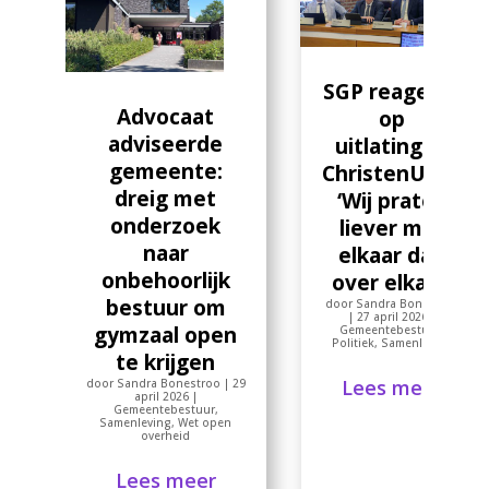
SGP reageert
Advocaat
op
adviseerde
uitlatingen
gemeente:
ChristenUnie:
dreig met
‘Wij praten
onderzoek
liever met
naar
elkaar dan
onbehoorlijk
over elkaar’
bestuur om
door
Sandra Bonestroo
|
27 april 2026
|
gymzaal open
Gemeentebestuur
,
Politiek
,
Samenleving
te krijgen
Lees meer
door
Sandra Bonestroo
|
29
april 2026
|
Gemeentebestuur
,
Samenleving
,
Wet open
overheid
Lees meer