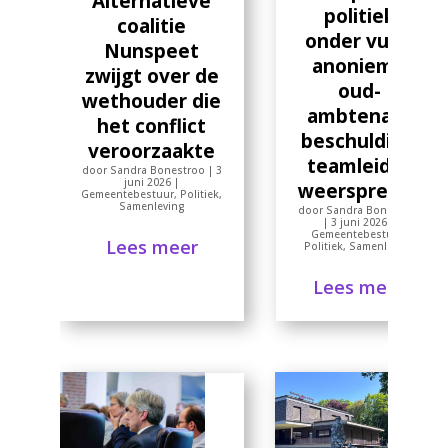
Alternatieve
politiek
coalitie
onder vuur:
Nunspeet
anonieme
zwijgt over de
oud-
wethouder die
ambtenaar
het conflict
beschuldigt,
veroorzaakte
teamleider
door
Sandra Bonestroo
|
3
juni 2026
|
weerspreekt
Gemeentebestuur
,
Politiek
,
Samenleving
door
Sandra Bonestroo
|
3 juni 2026
|
Gemeentebestuur
,
Lees meer
Politiek
,
Samenleving
Lees meer