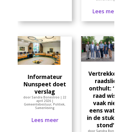
Lees meer
Vertrekkend
Informateur
raadslid
Nunspeet doet
onthult: “De
verslag
raad wist
door
Sandra Bonestroo
|
22
april 2026
|
vaak niet
Gemeentebestuur
,
Politiek
,
Samenleving
eens wat er
in de stukken
Lees meer
stond”
door
Sandra Bonestroo