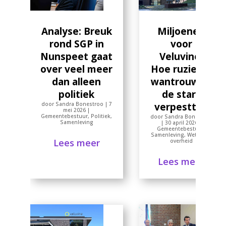
Miljoenen
Analyse: Breuk
voor
rond SGP in
Veluvine:
Nunspeet gaat
Hoe ruzie en
over veel meer
wantrouwen
dan alleen
de start
politiek
verpestten
door
Sandra Bonestroo
|
7
mei 2026
|
Gemeentebestuur
,
Politiek
,
door
Sandra Bonestroo
Samenleving
|
30 april 2026
|
Gemeentebestuur
,
Samenleving
,
Wet open
Lees meer
overheid
Lees meer