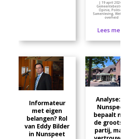
|
19 april 2026
|
Gemeentebestuur
,
Opinie
,
Politiek
,
Samenleving
,
Wet open
overheid
Lees meer
Analyse: in
Informateur
Nunspeet
met eigen
bepaalt niet
belangen? Rol
de grootste
van Eddy Bilder
partij, maar
in Nunspeet
vertrouwen