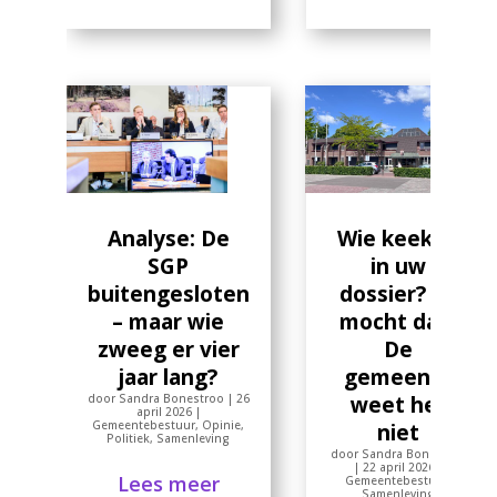
Wie keek er
Analyse: De
in uw
SGP
dossier? En
buitengesloten
mocht dat?
– maar wie
De
zweeg er vier
gemeente
jaar lang?
weet het
door
Sandra Bonestroo
|
26
april 2026
|
Gemeentebestuur
,
Opinie
,
niet
Politiek
,
Samenleving
door
Sandra Bonestroo
|
22 april 2026
|
Lees meer
Gemeentebestuur
,
Samenleving