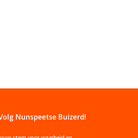
Volg Nunspeetse Buizerd!
Jouw stem voor waarheid en