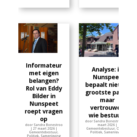
Informateur
Analyse: in
met eigen
Nunspeet
belangen?
bepaalt niet de
Rol van Eddy
grootste partij,
Bilder in
maar
Nunspeet
vertrouwen
roept vragen
wie bestuurt
op
door
Sandra Bonestroo
|
19
maart 2026
|
door
Sandra Bonestroo
Gemeentebestuur
,
Opinie
,
|
27 maart 2026
|
Politiek
,
Samenleving
Gemeentebestuur
,
Politiek
,
Samenleving