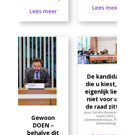
Lees meer
Lees meer
De kandidaat
die u kiest, wil
eigenlijk liever
niet voor u in
de raad zitten
door
Sandra Bonestroo
|
17
Gewoon
maart 2026
|
Gemeentebestuur
,
Politiek
,
Samenleving
DOEN –
behalve dit