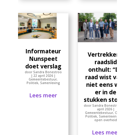
Informateur
Vertrekkend
Nunspeet
raadslid
doet verslag
onthult: “De
door
Sandra Bonestroo
raad wist vaak
|
22 april 2026
|
Gemeentebestuur
,
Politiek
,
Samenleving
niet eens wat
er in de
Lees meer
stukken stond”
door
Sandra Bonestroo
|
19
april 2026
|
Gemeentebestuur
,
Opinie
,
Politiek
,
Samenleving
,
Wet
open overheid
Lees meer