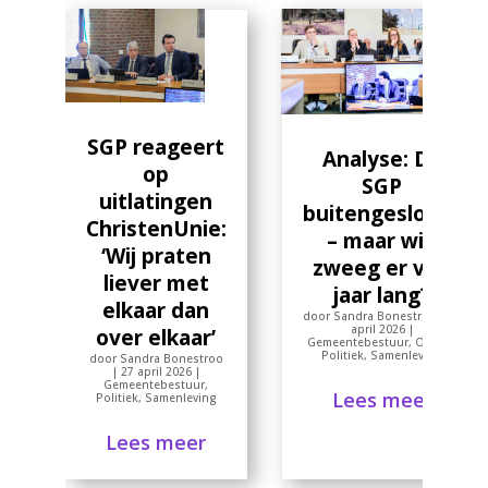
SGP reageert
Analyse: De
op
SGP
uitlatingen
buitengesloten
ChristenUnie:
– maar wie
‘Wij praten
zweeg er vier
liever met
jaar lang?
elkaar dan
door
Sandra Bonestroo
|
26
april 2026
|
over elkaar’
Gemeentebestuur
,
Opinie
,
Politiek
,
Samenleving
door
Sandra Bonestroo
|
27 april 2026
|
Gemeentebestuur
,
Lees meer
Politiek
,
Samenleving
Lees meer