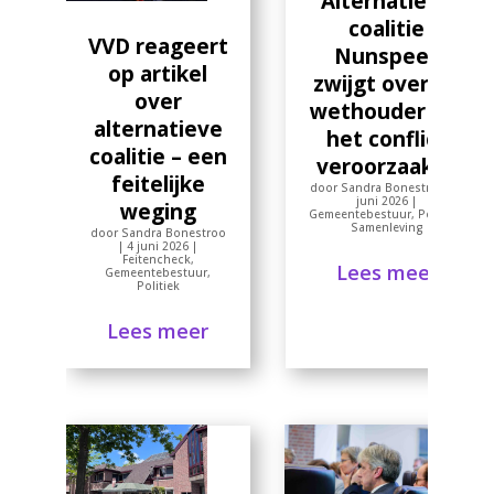
Alternatieve
coalitie
VVD reageert
Nunspeet
op artikel
zwijgt over de
over
wethouder die
alternatieve
het conflict
coalitie – een
veroorzaakte
feitelijke
door
Sandra Bonestroo
|
3
juni 2026
|
weging
Gemeentebestuur
,
Politiek
,
Samenleving
door
Sandra Bonestroo
|
4 juni 2026
|
Feitencheck
,
Lees meer
Gemeentebestuur
,
Politiek
Lees meer