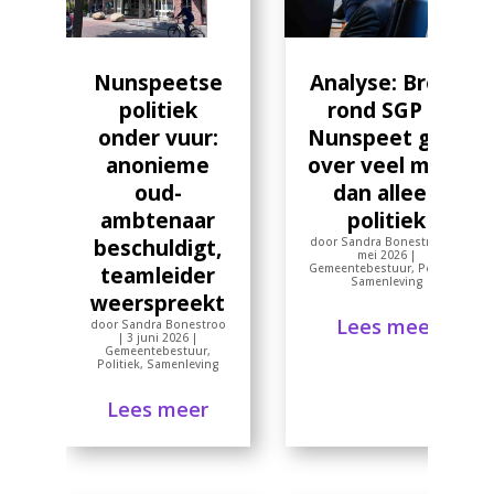
Nunspeetse
Analyse: Breuk
politiek
rond SGP in
onder vuur:
Nunspeet gaat
anonieme
over veel meer
oud-
dan alleen
ambtenaar
politiek
beschuldigt,
door
Sandra Bonestroo
|
7
mei 2026
|
Gemeentebestuur
,
Politiek
,
teamleider
Samenleving
weerspreekt
Lees meer
door
Sandra Bonestroo
|
3 juni 2026
|
Gemeentebestuur
,
Politiek
,
Samenleving
Lees meer