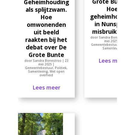
Grote Bunte –
Geheimhouding
Hoe
als splijtzwam.
geheimhouding
Hoe
in Nunspeet
omwonenden
misbruik werd
uit beeld
door
Sandra Bonestroo
|
15
raakten bij het
mei 2025
|
Gemeentebestuur
,
Politiek
,
debat over De
Samenleving
Grote Bunte
Lees meer
door
Sandra Bonestroo
|
23
mei 2025
|
Gemeentebestuur
,
Politiek
,
Samenleving
,
Wet open
overheid
Lees meer