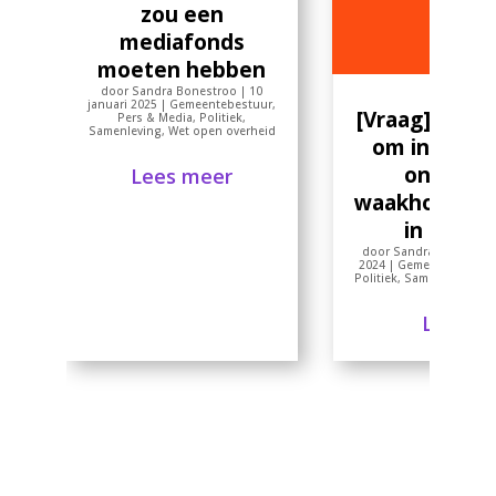
zou een
mediafonds
moeten hebben
door
Sandra Bonestroo
|
10
januari 2025
|
Gemeentebestuur
,
[Vraag] is he
Pers & Media
,
Politiek
,
Samenleving
,
Wet open overheid
om in Nuns
ontbrek
Lees meer
waakhondjour
in te vo
door
Sandra Bonestro
2024
|
Gemeentebestuu
Politiek
,
Samenleving
,
W
Lees m