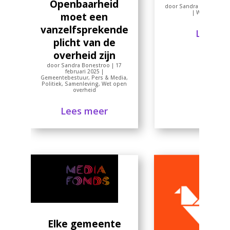
Openbaarheid
door
Sandra Bonestroo
|
Wet open ov
moet een
vanzelfsprekende
Lees m
plicht van de
overheid zijn
door
Sandra Bonestroo
|
17
februari 2025
|
Gemeentebestuur
,
Pers & Media
,
Politiek
,
Samenleving
,
Wet open
overheid
Lees meer
Elke gemeente