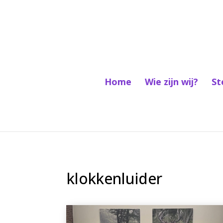
Home
Wie zijn wij?
St
klokkenluider