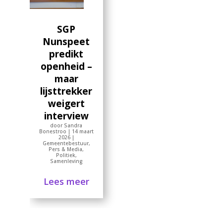
SGP
Nunspeet
predikt
openheid –
maar
lijsttrekker
weigert
interview
door
Sandra
Bonestroo
|
14 maart
2026
|
Gemeentebestuur
,
Pers & Media
,
Politiek
,
Samenleving
Lees meer