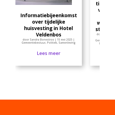
tikt col
vinger
Informatiebijeenkomst
reac
over tijdelijke
wetsvo
huisvesting in Hotel
statush
Veldenbos
door
Sandra 
13 mei 
door
Sandra Bonestroo
|
15 mei 2025
|
Gemeentebest
Gemeentebestuur
,
Politiek
,
Samenleving
Provincie G
Samenl
Lees meer
Lees 