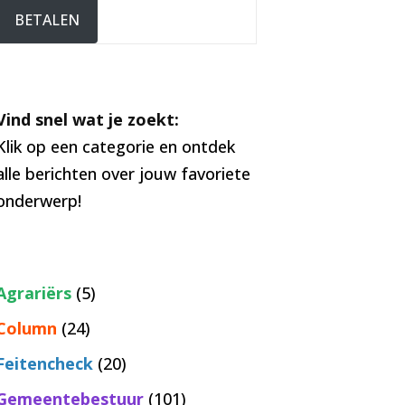
BETALEN
Vind snel wat je zoekt:
Klik op een categorie en ontdek
alle berichten over jouw favoriete
onderwerp!
Agrariërs
(5)
Column
(24)
Feitencheck
(20)
Gemeentebestuur
(101)