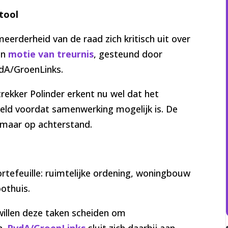
stool
eerderheid van de raad zich kritisch uit over
en
motie van treurnis
, gesteund door
dA/GroenLinks.
trekker Polinder erkent nu wel dat het
ld voordat samenwerking mogelijk is. De
 maar op achterstand.
ortefeuille: ruimtelijke ordening, woningbouw
othuis.
willen deze taken scheiden om
n.
PvdA/GroenLinks
sluit zich daarbij aan.