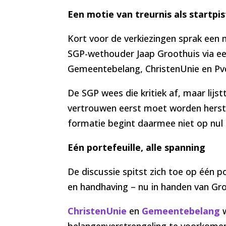
Een motie van treurnis als startpi
Kort voor de verkiezingen sprak een m
SGP-wethouder Jaap Groothuis via e
Gemeentebelang, ChristenUnie en Pv
De SGP wees die kritiek af, maar lijst
vertrouwen eerst moet worden herste
formatie begint daarmee niet op nul
Eén portefeuille, alle spanning
De discussie spitst zich toe op één p
en handhaving – nu in handen van Gro
ChristenUnie
en
Gemeentebelang
belangenverstrengeling te voorkome