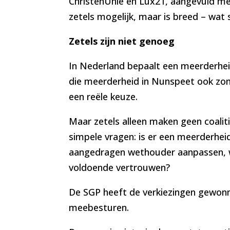
ChristenUnie en Lux21, aangevuld met
zetels mogelijk, maar is breed – wat
Zetels zijn niet genoeg
In Nederland bepaalt een meerderheid
die meerderheid in Nunspeet ook zond
een reële keuze.
Maar zetels alleen maken geen coalit
simpele vragen: is er een meerderheid
aangedragen wethouder aanpassen, wi
voldoende vertrouwen?
De SGP heeft de verkiezingen gewonn
meebesturen.