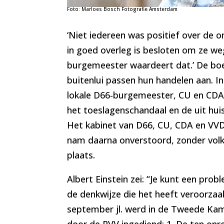
Foto: Marloes Bosch Fotografie Amsterdam
‘Niet iedereen was positief over de
in goed overleg is besloten om ze we
burgemeester waardeert dat.’ De boe
buitenlui passen hun handelen aan. I
lokale D66-burgemeester, CU en CDA
het toeslagenschandaal en de uit hui
Het kabinet van D66, CU, CDA en VVD
nam daarna onverstoord, zonder vol
plaats.
Albert Einstein zei: “Je kunt een pro
de denkwijze die het heeft veroorzaak
september jl. werd in de Tweede Ka
door de PVV ingediend: 1. De ten onre