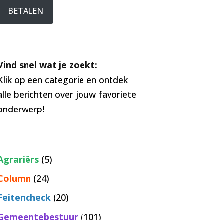
BETALEN
Vind snel wat je zoekt:
Klik op een categorie en ontdek
alle berichten over jouw favoriete
onderwerp!
Agrariërs
(5)
Column
(24)
Feitencheck
(20)
Gemeentebestuur
(101)