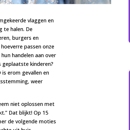
 omgekeerde vlaggen en
g te halen. De
ren, burgers en
n hoeverre passen onze
 hun handelen aan over
s geplaatste kinderen?
 is erom gevallen en
ksstemming, weer
bleem niet oplossen met
t.” Dat blijkt! Op 15
mer de volgende moties
chte uit huis