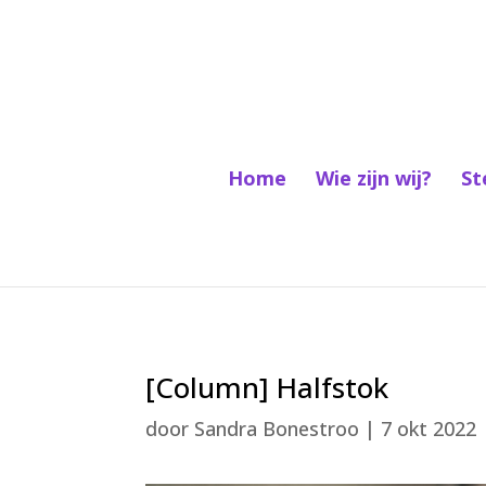
Home
Wie zijn wij?
St
[Column] Halfstok
door
Sandra Bonestroo
|
7 okt 2022