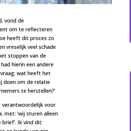
l. vond de
ent om te reflecteren
e heeft dit proces zo
n vreselijk veel schade
 het stoppen van de
 had hierin een andere
 vraag; wat heeft het
ij doen om de relatie
rnemers te herstellen?’
verantwoordelijk voor
 met: ‘wij sturen alleen
ief’. Ik vind dit
s en kunde van zijn