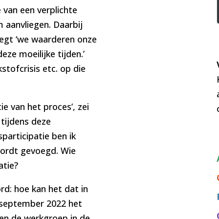
 van een verplichte
aanvliegen. Daarbij
j zegt ‘we waarderen onze
ze moeilijke tijden.’
stofcrisis etc. op die
e van het proces’, zei
tijdens deze
articipatie ben ik
wordt gevoegd. Wie
atie?
d: hoe kan het dat in
 september 2022 het
n de werkgroep in de