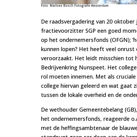
Foto: Marloes Bosch Fotografie Amsterdam
De raadsvergadering van 20 oktober j
fractievoorzitter SGP een goed mom
op het ondernemersfonds (OFGN); ‘ho
kunnen lopen? Het heeft veel onrust e
veroorzaakt. Het leidt misschien tot
Bedrijvenkring Nunspeet. Het college
rol moeten innemen. Met als cruciale
college hiervan geleerd en wat gaat z
tussen de lokale overheid en de onde
De wethouder Gemeentebelang (GB), 
het ondernemersfonds, reageerde o.a.
met de heffingsambtenaar de blauwe br
standpunt geen eer doen aan de kenni