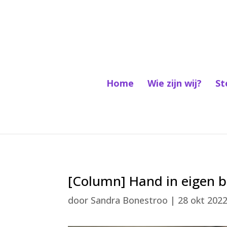
Home
Wie zijn wij?
St
[Column] Hand in eigen 
door
Sandra Bonestroo
|
28 okt 202