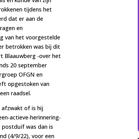
rokkenen tijdens het
rd dat er aan de
vragen en
ng van het voorgestelde
 betrokken was bij dit
ort Blaauwberg -over het
sinds 20 september
urgroep OFGN en
eeft opgestoken van
een raadsel.
afzwakt of is hij
een-actieve-herinnering-
e postduif was dan is
nd (4/9/22), voor een