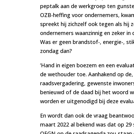
peptalk aan de werkgroep ten gunste
OZB-heffing voor ondernemers, kwam 
spreekt hij zichzelf ook tegen als hi
ondernemers waanzinnig en zeker in de
Was er geen brandstof-, energie-, stik
zondag dan?
‘Hand in eigen boezem en een evaluati
de wethouder toe. Aanhakend op de, 
raadsvergadering, gewenste inwonersp
benieuwd of de daad bij het woord 
worden er uitgenodigd bij deze evalu
En wordt dan ook de vraag beantwoor
maart 2022 al bekend was dat op 29
OFGN op de raadsagenda zou staan e