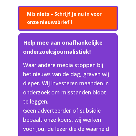
Mis niets – Schrijf je nu in voor
onze nieuwsbrief !
Help mee aan onafhankelijke
onderzoeksjournalistiek!
Waar andere media stoppen bij
het nieuws van de dag, graven wij
dieper. Wij investeren maanden in
onderzoek om misstanden bloot
te leggen.
Geen adverteerder of subsidie
bepaalt onze koers: wij werken
voor jou, de lezer die de waarheid