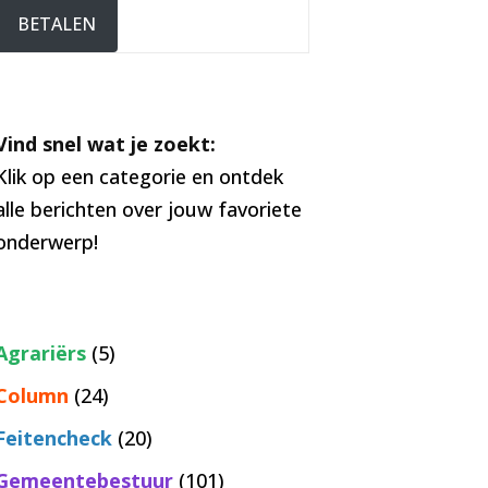
BETALEN
Vind snel wat je zoekt:
Klik op een categorie en ontdek
alle berichten over jouw favoriete
onderwerp!
Agrariërs
(5)
Column
(24)
Feitencheck
(20)
Gemeentebestuur
(101)