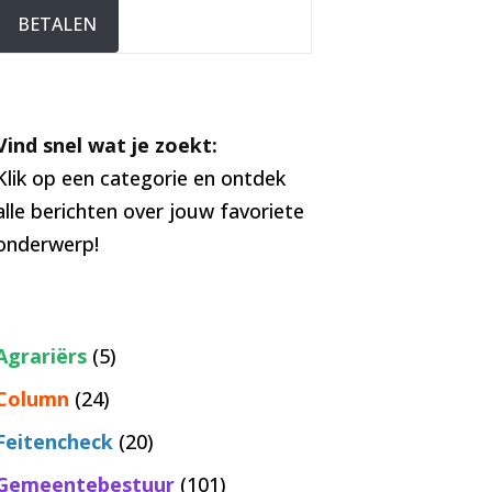
BETALEN
Vind snel wat je zoekt:
Klik op een categorie en ontdek
alle berichten over jouw favoriete
onderwerp!
Agrariërs
(5)
Column
(24)
Feitencheck
(20)
Gemeentebestuur
(101)