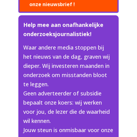
onze nieuwsbrief !
Help mee aan onafhankelijke
onderzoeksjournalistiek!
Waar andere media stoppen bij
het nieuws van de dag, graven wij
dieper. Wij investeren maanden in
onderzoek om misstanden bloot
te leggen.
Geen adverteerder of subsidie
bepaalt onze koers: wij werken
voor jou, de lezer die de waarheid
wil kennen.
Jouw steun is onmisbaar voor onze