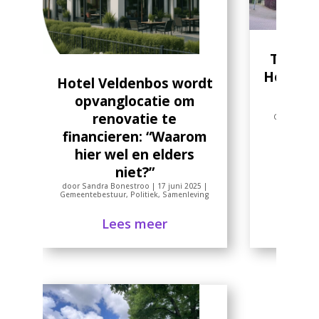
Tijdeli
Hotel V
Hotel Veldenbos wordt
vrag
opvanglocatie om
door
Sandr
renovatie te
Gemeentebe
financieren: “Waarom
hier wel en elders
niet?”
door
Sandra Bonestroo
|
17 juni 2025
|
Gemeentebestuur
,
Politiek
,
Samenleving
Lees meer