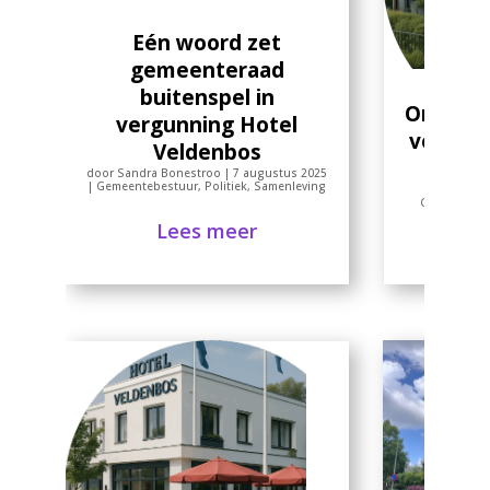
Eén woord zet
gemeenteraad
buitenspel in
Omgevi
vergunning Hotel
voor Sp
Veldenbos
V
door
Sandra Bonestroo
|
7 augustus 2025
|
Gemeentebestuur
,
Politiek
,
Samenleving
door
Sandr
Gemeentebe
Lees meer