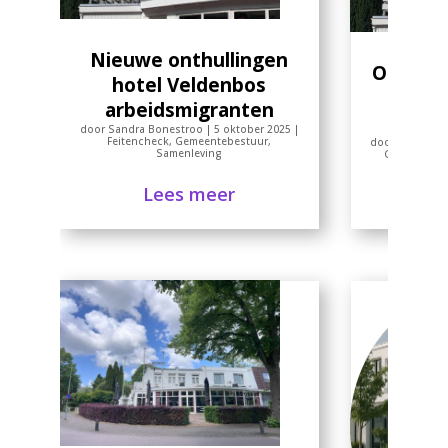
Nieuwe onthullingen
Opvang 
hotel Veldenbos
Nu
arbeidsmigranten
gemee
door
Sandra Bonestroo
|
5 oktober 2025
|
Feitencheck
,
Gemeentebestuur
,
door
Sandra B
Samenleving
Gemeentebe
Lees meer