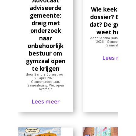
Advocaat
adviseerde
Wie keek er in 
gemeente:
dossier? En mo
dreig met
dat? De gemee
onderzoek
weet het niet
naar
door
Sandra Bonestroo
|
22 
2026
|
Gemeentebestuur
onbehoorlijk
Samenleving
bestuur om
Lees meer
gymzaal open
te krijgen
door
Sandra Bonestroo
|
29 april 2026
|
Gemeentebestuur
,
Samenleving
,
Wet open
overheid
Lees meer