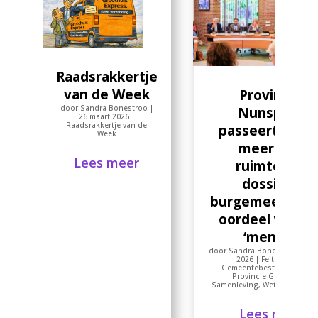
Raadsrakkertje
van de Week
Provincie:
door
Sandra Bonestroo
|
Nunspeet
26 maart 2026
|
Raadsrakkertje van de
passeert ons b
Week
meerdere
Lees meer
ruimtelijke
dossiers;
burgemeester z
oordeel weg al
‘mening’
door
Sandra Bonestroo
|
11 
2026
|
Feitencheck
,
Gemeentebestuur
,
Politie
Provincie Gelderland
,
Samenleving
,
Wet open over
Lees meer