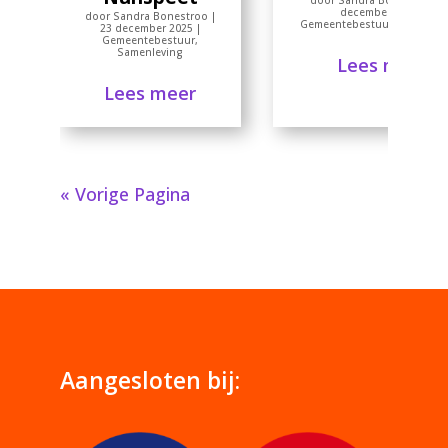
december 2025
|
door
Sandra Bonestroo
|
Gemeentebestuur
,
Samenlev
23 december 2025
|
Gemeentebestuur
,
Samenleving
Lees meer
Lees meer
« Vorige Pagina
Aangesloten bij: