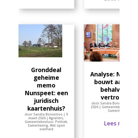
Gronddeal
Analyse: Nunsp
geheime
bouwt aan alle
memo
behalve aan
Nunspeet: een
vertrouwen
juridisch
door
Sandra Bonestroo
|
2 m
kaartenhuis?
2026
|
Gemeentebestuur
,
Pol
Samenleving
door
Sandra Bonestroo
|
9
maart 2026
|
Agrariërs
,
Lees meer
Gemeentebestuur
,
Politiek
,
Samenleving
,
Wet open
overheid