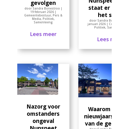
Nunspeet – wa
gevolgen
staat er écht 
door
Sandra Bonestroo
|
19 februari 2026
|
het spel?
Gemeentebestuur
,
Pers &
Media
,
Politiek
,
door
Sandra Bonestroo
|
Samenleving
januari 2026
|
Column
,
Opin
Politiek
,
Samenleving
Lees meer
Lees meer
Nazorg voor
Waarom naar 
omstanders
nieuwjaarsrecep
ongeval
van de gemeen
Nunspeet
door
Sandra Bonestroo
|