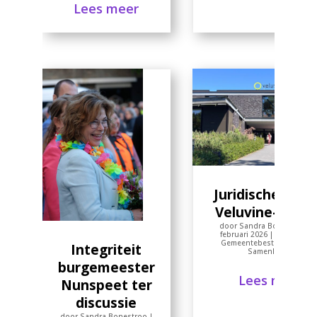
Lees meer
Juridische fout 
Veluvine-dossi
door
Sandra Bonestroo
|
februari 2026
|
Feitenchec
Gemeentebestuur
,
Politie
Integriteit
Samenleving
burgemeester
Lees meer
Nunspeet ter
discussie
door
Sandra Bonestroo
|