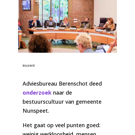
Foto: College van B&W Nunspeet | de Nunspeetse
Buizerd
Adviesbureau Berenschot deed
onderzoek
naar de
bestuurscultuur van gemeente
Nunspeet.
Het gaat op veel punten goed:
weinig werkloosheid, mensen