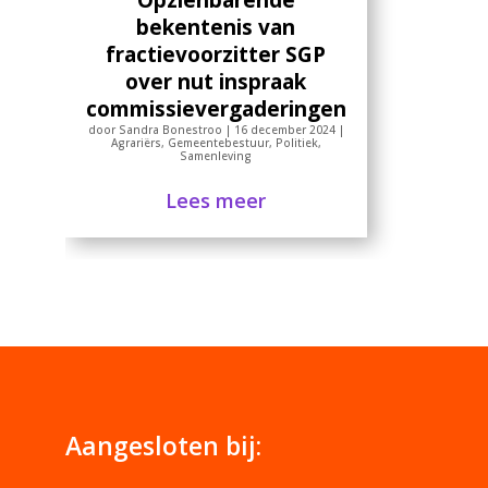
Opzienbarende
bekentenis van
fractievoorzitter SGP
over nut inspraak
commissievergaderingen
door
Sandra Bonestroo
|
16 december 2024
|
Agrariërs
,
Gemeentebestuur
,
Politiek
,
Samenleving
Lees meer
Aangesloten bij: