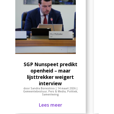
Gehei
als s
omw
ui
raakt
debat
Grot
door
Sandr
me
Gemeente
Samenle
SGP Nunspeet predikt
o
openheid – maar
Lee
lijsttrekker weigert
interview
door
Sandra Bonestroo
|
14 maart 2026
|
Gemeentebestuur
,
Pers & Media
,
Politiek
,
Samenleving
Lees meer