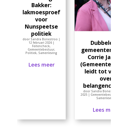
Bakker:
lakmoesproef
voor
Nunspeetse
politiek
door
Sandra Bonestroo
|
Dubbele rol
12 februari 2026
|
Feitencheck
,
gemeenteraadsli
Gemeentebestuur
,
Politiek
,
Samenleving
Corrie Jansen
(Gemeentebelan
Lees meer
leidt tot vragen
over
belangenconflic
door
Sandra Bonestroo
|
8 jul
2025
|
Gemeentebestuur
,
Politi
Samenleving
Lees meer