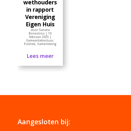
wethouders
in rapport
Vereniging
Eigen Huis
door
Sandra
Bonestroo
|
10
februari 2025
|
Gemeentebestuur
,
Politiek
,
Samenleving
Lees meer
Aangesloten bij: