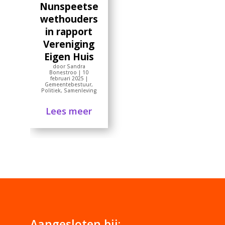
Nunspeetse
wethouders
in rapport
Vereniging
Eigen Huis
door
Sandra
Bonestroo
|
10
februari 2025
|
Gemeentebestuur
,
Politiek
,
Samenleving
Lees meer
Aangesloten bij: