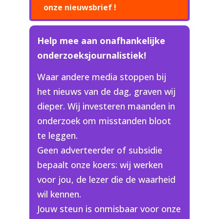
onze nieuwsbrief !
Help mee aan onafhankelijke
onderzoeksjournalistiek!
Waar andere media stoppen bij
het nieuws van de dag, graven wij
dieper. Wij investeren maanden in
onderzoek om misstanden bloot
te leggen.
Geen adverteerder of subsidie
bepaalt onze koers: wij werken
voor jou, de lezer die de waarheid
wil kennen.
Jouw steun is onmisbaar voor onze