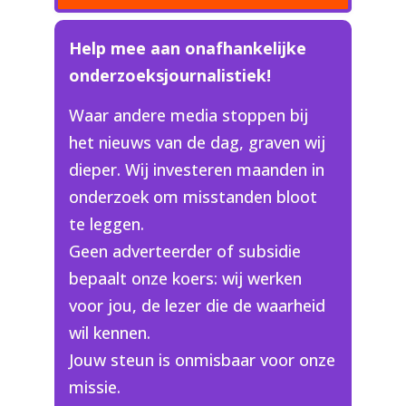
Help mee aan onafhankelijke
onderzoeksjournalistiek!
Waar andere media stoppen bij
het nieuws van de dag, graven wij
dieper. Wij investeren maanden in
onderzoek om misstanden bloot
te leggen.
Geen adverteerder of subsidie
bepaalt onze koers: wij werken
voor jou, de lezer die de waarheid
wil kennen.
Jouw steun is onmisbaar voor onze
missie.