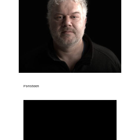
Foto: Sander Klugt, lijsttrekker VVD Nunspeet | John
Ponsteen