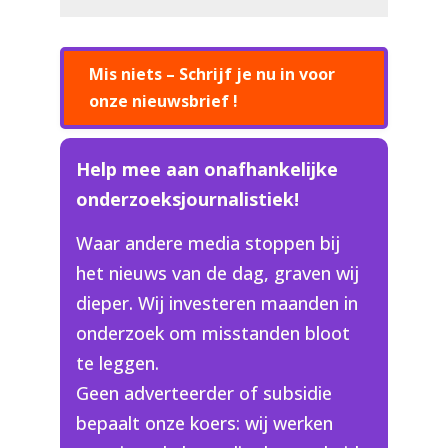
Mis niets – Schrijf je nu in voor
onze nieuwsbrief !
Help mee aan onafhankelijke
onderzoeksjournalistiek!
Waar andere media stoppen bij
het nieuws van de dag, graven wij
dieper. Wij investeren maanden in
onderzoek om misstanden bloot
te leggen.
Geen adverteerder of subsidie
bepaalt onze koers: wij werken