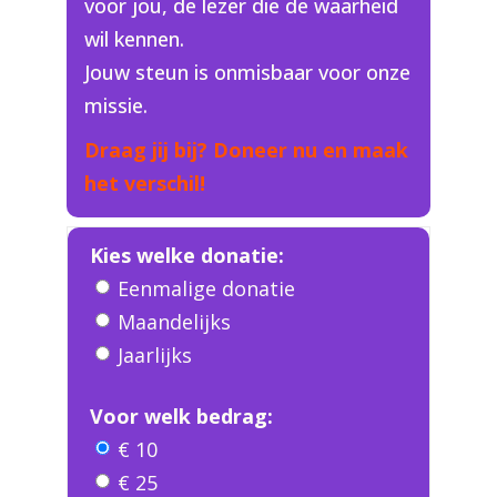
voor jou, de lezer die de waarheid
wil kennen.
Jouw steun is onmisbaar voor onze
missie.
Draag jij bij? Doneer nu en maak
het verschil!
Kies welke donatie:
Eenmalige donatie
Maandelijks
Jaarlijks
Voor welk bedrag:
€ 10
€ 25