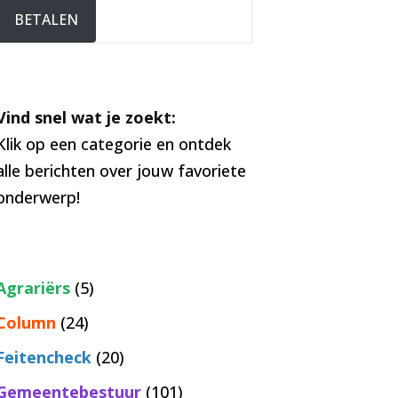
BETALEN
Vind snel wat je zoekt:
Klik op een categorie en ontdek
alle berichten over jouw favoriete
onderwerp!
Agrariërs
(5)
Column
(24)
Feitencheck
(20)
Gemeentebestuur
(101)