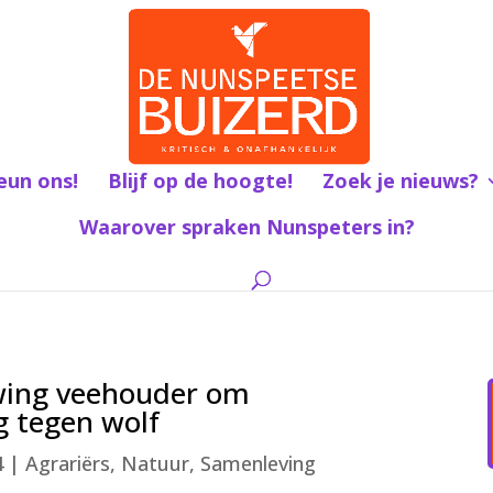
eun ons!
Blijf op de hoogte!
Zoek je nieuws?
Waarover spraken Nunspeters in?
wing veehouder om
 tegen wolf
4
|
Agrariërs
,
Natuur
,
Samenleving