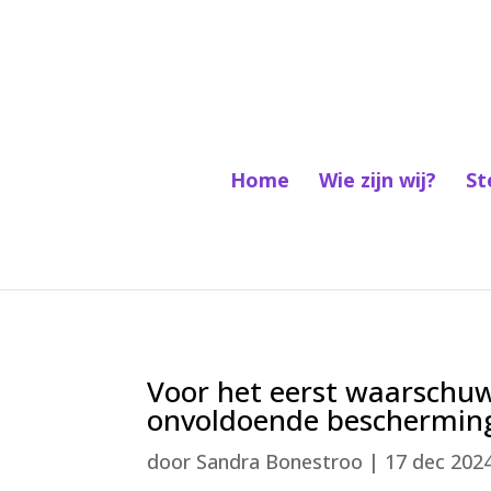
Home
Wie zijn wij?
St
Voor het eerst waarschu
onvoldoende bescherming
door
Sandra Bonestroo
|
17 dec 202