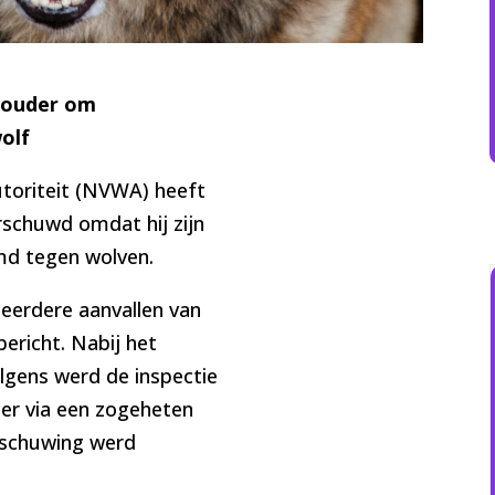
houder om
olf
toriteit (NVWA) heeft
schuwd omdat hij zijn
md tegen wolven.
erdere aanvallen van
ericht. Nabij het
olgens werd de inspectie
der via een zogeheten
rschuwing werd